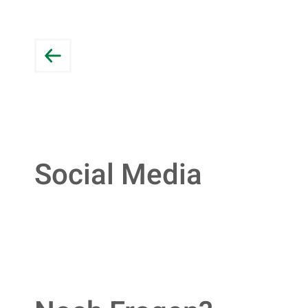
So­ci­al Me­dia